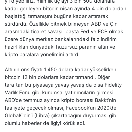
yıl diyebiliriz. Yılın ilk üç ayı 3 bin 500 dolarlara
kadar gerileyen bitcoin nisan ayında 4 bin dolardan
başlattığı tırmanışını bugüne kadar artırarak
sürdürdü. Özellikle bitmek bilmeyen ABD ve Çin
arasmdaki ticaret savaşı, başta Fed ve ECB olmak
üzere dünya merkez bankalarındaki faiz indirim
hazırlıkları dünyadaki huzursuz paranın altın ve
kripto paralara yönelimini artırdı.
Altının ons fiyatı 1.450 dolara kadar yükselirken,
bitcoin 12 bin dolarlara kadar tırmandı. Diğer
taraftan bu piyasaya yavaş yavaş da olsa Fidelity
Varlık Fonu gibi kurumsal yatırımcıların girmesi,
ABD’de temmuz ayında kripto borsası Bakkt’nin
faaliyete geçecek olması, Facebook’un 2020’de
GlobalCoin’i (Libra) çıkartacağını duyurması gibi
olumlu haberler de ilgiyi körükledi.