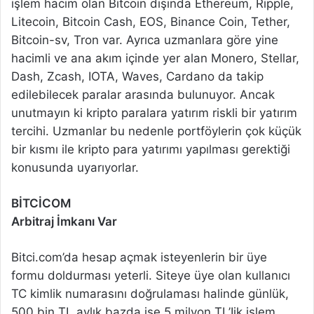
işlem hacim olan Bitcoin dışında Ethereum, Ripple,
Litecoin, Bitcoin Cash, EOS, Binance Coin, Tether,
Bitcoin-sv, Tron var. Ayrıca uzmanlara göre yine
hacimli ve ana akım içinde yer alan Monero, Stellar,
Dash, Zcash, IOTA, Waves, Cardano da takip
edilebilecek paralar arasında bulunuyor. Ancak
unutmayın ki kripto paralara yatırım riskli bir yatırım
tercihi. Uzmanlar bu nedenle portföylerin çok küçük
bir kısmı ile kripto para yatırımı yapılması gerektiği
konusunda uyarıyorlar.
BİTCİCOM
Arbitraj İmkanı Var
Bitci.com’da hesap açmak isteyenlerin bir üye
formu doldurması yeterli. Siteye üye olan kullanıcı
TC kimlik numarasını doğrulaması halinde günlük,
500 bin TL aylık bazda ise 5 milyon TL’Iik işlem