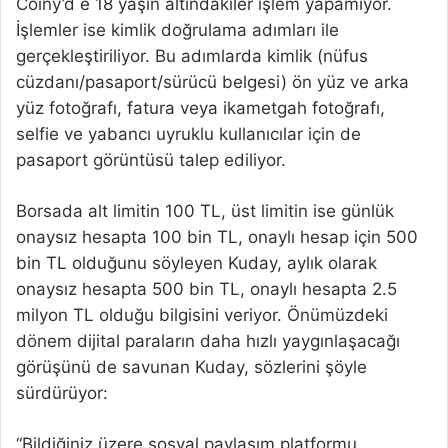
Coiny’d e 18 yaşın altındakiler işlem yapamıyor.
İşlemler ise kimlik doğrulama adımları ile
gerçekleştiriliyor. Bu adımlarda kimlik (nüfus
cüzdanı/pasaport/sürücü belgesi) ön yüz ve arka
yüz fotoğrafı, fatura veya ikametgah fotoğrafı,
selfie ve yabancı uyruklu kullanıcılar için de
pasaport görüntüsü talep ediliyor.
Borsada alt limitin 100 TL, üst limitin ise günlük
onaysız hesapta 100 bin TL, onaylı hesap için 500
bin TL olduğunu söyleyen Kuday, aylık olarak
onaysız hesapta 500 bin TL, onaylı hesapta 2.5
milyon TL olduğu bilgisini veriyor. Önümüzdeki
dönem dijital paraların daha hızlı yaygınlaşacağı
görüşünü de savunan Kuday, sözlerini şöyle
sürdürüyor:
“Bildiğiniz üzere sosyal paylaşım platformu