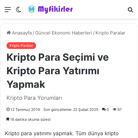
Menü
Dış
A
görünümü
y
değiştir
...
Anasayfa
/
Güncel Ekonomi Haberleri
/
Kripto Paralar
Kripto Paralar
Kripto Para Seçimi ve
Kripto Para Yatırımı
Yapmak
Kripto Para Yorumları
12 Temmuz 2019
Son güncelleme: 22 Şubat 2025
0
97
16 dakika okuma süresi
Kripto para yatırımı yapmak. Tüm dünya kripto