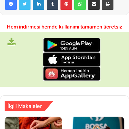
Hem indirmesi hemde kullanımı tamamen ücretsiz
İlgili Makaleler