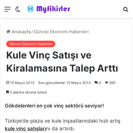
Menü
Dış
A
görünümü
y
değiştir
...
Anasayfa
/
Güncel Ekonomi Haberleri
Güncel Ekonomi Haberleri
Kule Vinç Satışı ve
Kiralamasına Talep Arttı
15 Mayıs 2013
Son güncelleme: 15 Mayıs 2013
0
565
2 dakika okuma süresi
Gökdelenleri en çok vinç sektörü seviyor!
Türkiye’de plaza ve kule inşaatlarındaki hızlı artış
kule vinç satışları
nı da artırdı.