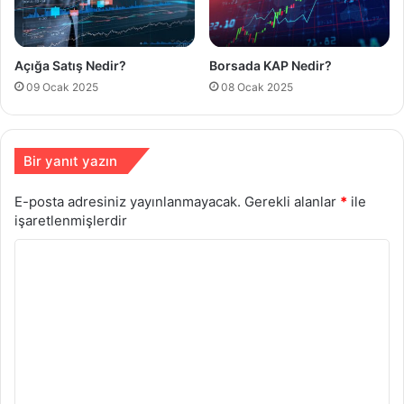
Açığa Satış Nedir?
Borsada KAP Nedir?
09 Ocak 2025
08 Ocak 2025
Bir yanıt yazın
E-posta adresiniz yayınlanmayacak.
Gerekli alanlar
*
ile
işaretlenmişlerdir
Y
o
r
u
m
*