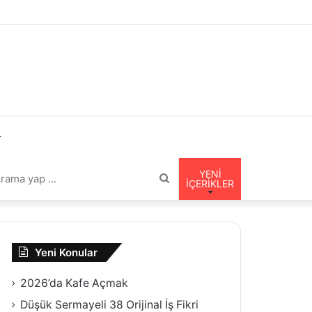
YENI
Arama
İÇERIKLER
nümü
yap
Yeni Konular
tir
...
2026’da Kafe Açmak
Düşük Sermayeli 38 Orijinal İş Fikri