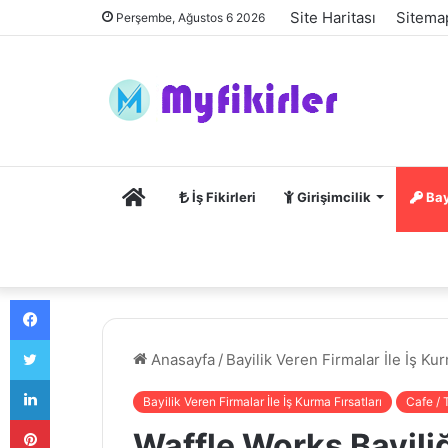
Site Haritası
Sitema
Perşembe, Ağustos 6 2026
Anasayfa
İş Fikirleri
Girişimcilik
Bay
Facebook
Twitter
Anasayfa
/
Bayilik Veren Firmalar İle İş Kur
LinkedIn
Bayilik Veren Firmalar İle İş Kurma Fırsatları
Cafe / T
Pinterest
Waffle Works Bayili