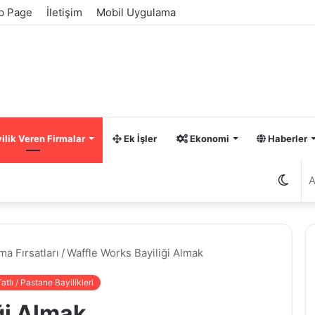
p Page
İletişim
Mobil Uygulama
ilik Veren Firmalar
Ek İşler
Ekonomi
Haberler
Dış
görü
ma Fırsatları
/
Waffle Works Bayiliği Almak
değiş
atlı / Pastane Bayilikleri
ği Almak