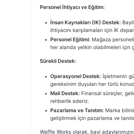
Personel İhtiyacı ve Eğitim:
İnsan Kaynakları (IK) Destek:
Bayil
ihtiyacını karşılamaları için İK dep
Personel Eğitimi:
Mağaza personelin
her alanda yetkin olabilmeleri için 
Sürekli Destek:
Operasyonel Destek:
İşletmenin g
gereksinim duyulan her türlü konud
Mali Destek:
Finansal süreçler, gel
rehberlik ederiz.
Pazarlama ve Tanıtım:
Marka bilinir
geliştirmek için pazarlama ve tanı
Waffle Works olarak, bayi adaylarımızın 