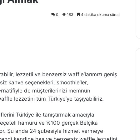
0
183
4 dakika okuma süresi
rabilir, lezzetli ve benzersiz waffle’larımızı geniş
Eşsiz kahve seçenekleri, smoothie’ler,
ernatifiyle de müşterilerinizi memnun
waffle lezzetini tüm Türkiye’ye taşıyabiliriz.
iflerini Türkiye ile tanıştırmak amacıyla
 reçeteli hamuru ve %100 gerçek Belçika
uyor. Şu anda 24 şubesiyle hizmet vermeye
endi kendine has ve benzersiz waffle lezzetini,