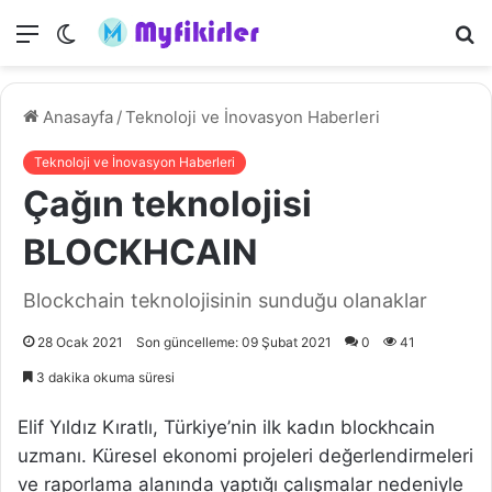
Menü
Dış
A
görünümü
y
değiştir
...
Anasayfa
/
Teknoloji ve İnovasyon Haberleri
Teknoloji ve İnovasyon Haberleri
Çağın teknolojisi
BLOCKHCAIN
Blockchain teknolojisinin sunduğu olanaklar
28 Ocak 2021
Son güncelleme: 09 Şubat 2021
0
41
3 dakika okuma süresi
Elif Yıldız Kıratlı, Türkiye’nin ilk kadın blockhcain
uzmanı. Küresel ekonomi projeleri değerlendirmeleri
ve raporlama alanında yaptığı çalışmalar nedeniyle