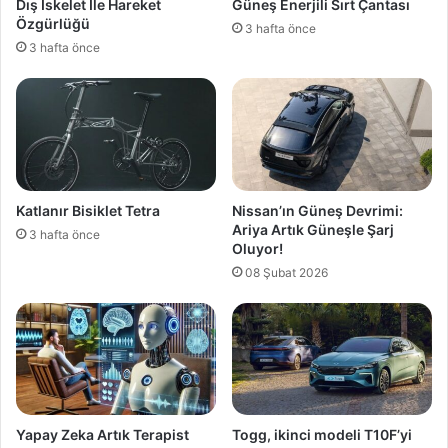
Dış İskelet İle Hareket
Güneş Enerjili Sırt Çantası
Özgürlüğü
3 hafta önce
3 hafta önce
Katlanır Bisiklet Tetra
Nissan’ın Güneş Devrimi:
Ariya Artık Güneşle Şarj
3 hafta önce
Oluyor!
08 Şubat 2026
Yapay Zeka Artık Terapist
Togg, ikinci modeli T10F’yi