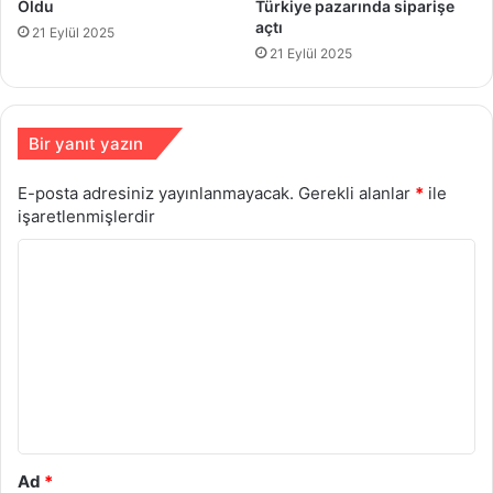
Oldu
Türkiye pazarında siparişe
açtı
21 Eylül 2025
21 Eylül 2025
Bir yanıt yazın
E-posta adresiniz yayınlanmayacak.
Gerekli alanlar
*
ile
işaretlenmişlerdir
Y
o
r
u
m
*
Ad
*