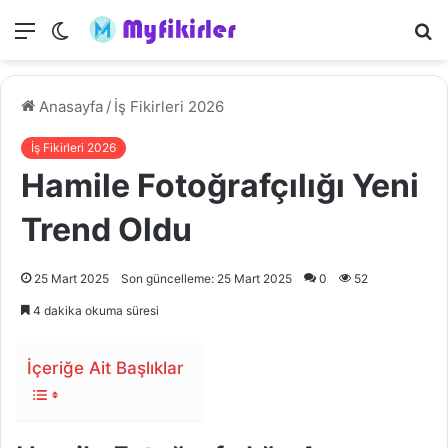
Menü
Dış
A
görünümü
y
değiştir
...
Anasayfa
/
İş Fikirleri 2026
İş Fikirleri 2026
Hamile Fotoğrafçılığı Yeni
Trend Oldu
25 Mart 2025
Son güncelleme: 25 Mart 2025
0
52
4 dakika okuma süresi
İçeriğe Ait Başlıklar