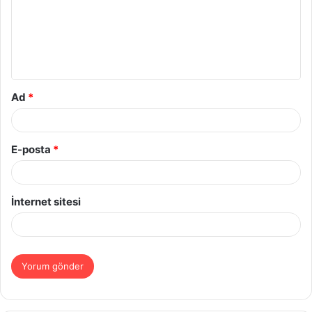
u
m
*
Ad
*
E-posta
*
İnternet sitesi