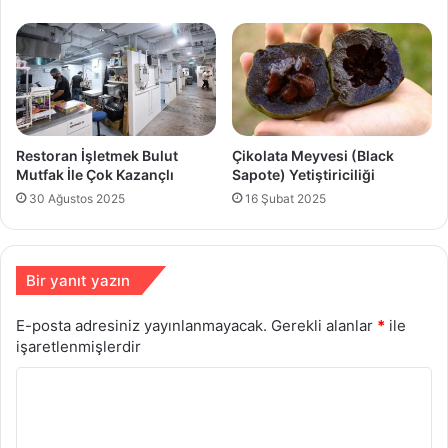
Restoran İşletmek Bulut
Çikolata Meyvesi (Black
Mutfak İle Çok Kazançlı
Sapote) Yetiştiriciliği
30 Ağustos 2025
16 Şubat 2025
Bir yanıt yazın
E-posta adresiniz yayınlanmayacak.
Gerekli alanlar
*
ile
işaretlenmişlerdir
Y
o
r