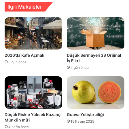
İlgili Makaleler
2026’da Kafe Açmak
Düşük Sermayeli 38 Orijinal
İş Fikri
3 gün önce
4 gün önce
Düşük Riskle Yüksek Kazanç
Guava Yetiştirciliği
Münkün mü?
15 Kasım 2025
4 hafta önce