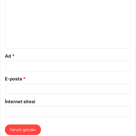
o
r
u
m
*
Ad
*
E-posta
*
İnternet sitesi