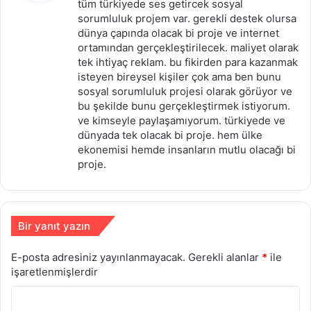
tüm türkiyede ses getircek sosyal
i
sorumluluk projem var. gerekli destek olursa
dünya çapında olacak bi proje ve internet
k
ortamından gerçekleştirilecek. maliyet olarak
i
tek ihtiyaç reklam. bu fikirden para kazanmak
:
isteyen bireysel kişiler çok ama ben bunu
sosyal sorumluluk projesi olarak görüyor ve
bu şekilde bunu gerçekleştirmek istiyorum.
ve kimseyle paylaşamıyorum. türkiyede ve
dünyada tek olacak bi proje. hem ülke
ekonemisi hemde insanların mutlu olacağı bi
proje.
Bir yanıt yazın
E-posta adresiniz yayınlanmayacak.
Gerekli alanlar
*
ile
işaretlenmişlerdir
Y