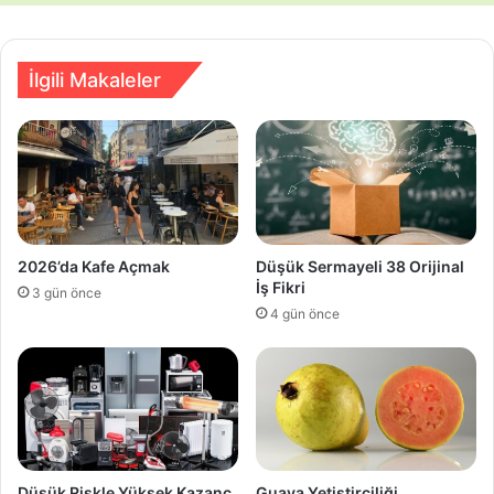
İlgili Makaleler
2026’da Kafe Açmak
Düşük Sermayeli 38 Orijinal
İş Fikri
3 gün önce
4 gün önce
Düşük Riskle Yüksek Kazanç
Guava Yetiştirciliği