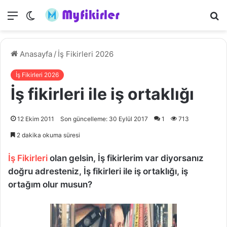
Menü
Dış
A
görünümü
y
değiştir
...
Anasayfa
/
İş Fikirleri 2026
İş Fikirleri 2026
İş fikirleri ile iş ortaklığı
12 Ekim 2011
Son güncelleme: 30 Eylül 2017
1
713
2 dakika okuma süresi
İş Fikirleri
olan gelsin, İş fikirlerim var diyorsanız
doğru adresteniz, İş fikirleri ile iş ortaklığı, iş
ortağım olur musun?