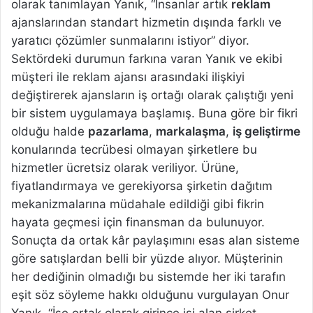
olarak tanımlayan Yanık, “İnsanlar artık
reklam
ajanslarından standart hizmetin dışında farklı ve
yaratıcı çözümler sunmalarını istiyor” diyor.
Sektördeki durumun farkına varan Yanık ve ekibi
müşteri ile reklam ajansı arasındaki ilişkiyi
değiştirerek ajansların iş ortağı olarak çalıştığı yeni
bir sistem uygulamaya başlamış. Buna göre bir fikri
olduğu halde
pazarlama
,
markalaşma
,
iş geliştirme
konularında tecrübesi olmayan şirketlere bu
hizmetler ücretsiz olarak veriliyor. Ürüne,
fiyatlandırmaya ve gerekiyorsa şirketin dağıtım
mekanizmalarına müdahale edildiği gibi fikrin
hayata geçmesi için finansman da bulunuyor.
Sonuçta da ortak kâr paylaşımını esas alan sisteme
göre satışlardan belli bir yüzde alıyor. Müşterinin
her dediğinin olmadığı bu sistemde her iki tarafın
eşit söz söyleme hakkı olduğunu vurgulayan Onur
Yanık, “İşe ortak olarak girince işi alan şirket