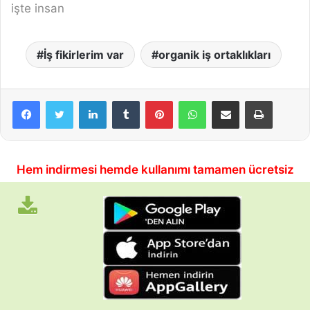
işte insan
İş fikirlerim var
organik iş ortaklıkları
LinkedIn
Tumblr
Pinterest
WhatsApp
E-Posta ile paylaş
Yazdır
Hem indirmesi hemde kullanımı tamamen ücretsiz