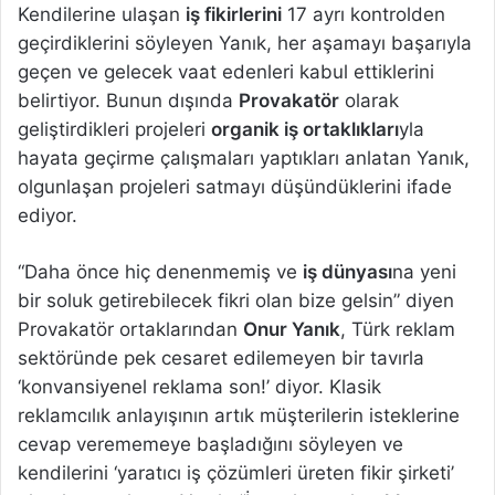
Kendilerine ulaşan
iş fikirlerini
17 ayrı kontrolden
geçirdiklerini söyleyen Yanık, her aşamayı başarıyla
geçen ve gelecek vaat edenleri kabul ettiklerini
belirtiyor. Bunun dışında
Provakatör
olarak
geliştirdikleri projeleri
organik iş ortaklıkları
yla
hayata geçirme çalışmaları yaptıkları anlatan Yanık,
olgunlaşan projeleri satmayı düşündüklerini ifade
ediyor.
“Daha önce hiç denenmemiş ve
iş dünyası
na yeni
bir soluk getirebilecek fikri olan bize gelsin” diyen
Provakatör ortaklarından
Onur Yanık
, Türk reklam
sektöründe pek cesaret edilemeyen bir tavırla
‘konvansiyenel reklama son!’ diyor. Klasik
reklamcılık anlayışının artık müşterilerin isteklerine
cevap verememeye başladığını söyleyen ve
kendilerini ‘yaratıcı iş çözümleri üreten fikir şirketi’