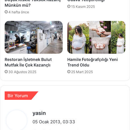
Münkün mü?
15 Kasım 2025
4 hafta önce
Restoran İşletmek Bulut
Hamile Fotoğrafçılığı Yeni
Mutfak İle Çok Kazançlı
Trend Oldu
30 Ağustos 2025
25 Mart 2025
Bir Yorum
d
yasin
e
05 Ocak 2013, 03:33
d