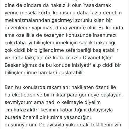
dine de dindara da haksιzlιk olur. Yasaklamak
yerine meselâ kürtaj konusunu daha fazla denetim
mekanizmalarιndan geçirmeyi zorunlu kιlan bir
düzenleme yapιlmasι daha yerinde olur. Bu konuda
ama özellikle de sezeryan konusunda insanιmιzι
çok daha iyi bilinçlendirmek için sağlιk bakanlιğι
çok ciddi bir bilgilendirme seferberliği başlatabilir
ve hatta laikçilerimiz kudurmazsa Diyanet İşleri
Başkanlιğιmιz da bu konuda inisiyatif alιp ciddi bir
bilinçlendirme hareketi başlatabilir.
Ben bu konularda rakamlarι; hakikaten özenti ile
hareket eden ve bir miktar para görmeye başlayan,
sevmiyorum ama hadi o kelimeyle diyelim
„
muhafazakâr
“ kesimin kabarttιğιnι dolayιsιyla
burada önemli bir kιrιlma yaşandιğιnι
düşünüyorum. Dolayιsιyla yukarιdaki tekliflerimizin