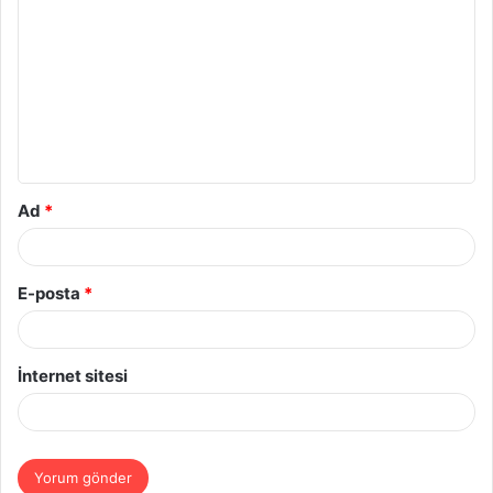
o
r
u
m
*
Ad
*
E-posta
*
İnternet sitesi