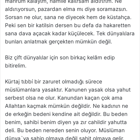
mahrum kalayιm, hamile kalιrsam aldιrιrιm. Ne
aldιrιyorsun, pazardan elma mι diye soramazsιn.
Sorsan ne olur, sana ne diyecek hem de küstahça.
Peki sen bir katilsin dersen bu defa da hakaretten
sana dava açacak kadar küçülecek. Tek dünyalιlara
bunlarι anlatmak gerçekten mümkün değil.
Biz çift dünyalιlar için son birkaç kelâm edip
bitirelim.
Kürtaj tιbbí bir zaruret olmadιğι sürece
müslümanlara yasaktιr. Kanunen yasak olsa yahut
serbest olsa ne olur. Kanundan kaçan çok ama
Allahtan kaçmak mümkün değildir. Ne kadιnιn ne
de erkeğin bedeni kendine ait değildir. Bu beden
benim, sahibi benim diyen ya zιr cahildir yahutta
deli. Bu beden nereden senin oluyor. Müslüman
dünya`ya sahip olmaya değil şahit olmaya gelir.