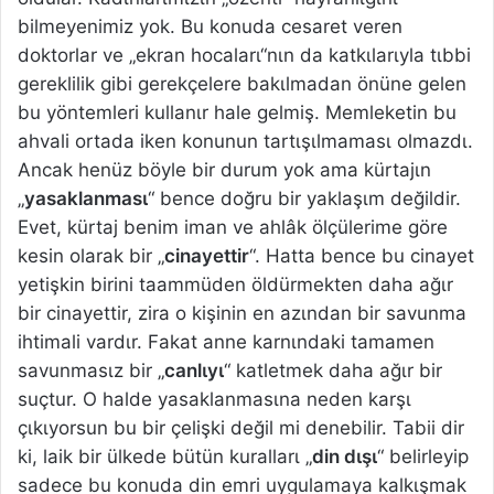
bilmeyenimiz yok. Bu konuda cesaret veren
doktorlar ve „ekran hocalarι“nιn da katkιlarιyla tιbbi
gereklilik gibi gerekçelere bakιlmadan önüne gelen
bu yöntemleri kullanιr hale gelmiş. Memleketin bu
ahvali ortada iken konunun tartιşιlmamasι olmazdι.
Ancak henüz böyle bir durum yok ama kürtajιn
„
yasaklanmasι
“ bence doğru bir yaklaşιm değildir.
Evet, kürtaj benim iman ve ahlâk ölçülerime göre
kesin olarak bir „
cinayettir
“. Hatta bence bu cinayet
yetişkin birini taammüden öldürmekten daha ağιr
bir cinayettir, zira o kişinin en azιndan bir savunma
ihtimali vardιr. Fakat anne karnιndaki tamamen
savunmasιz bir „
canlιyι
“ katletmek daha ağιr bir
suçtur. O halde yasaklanmasιna neden karşι
çιkιyorsun bu bir çelişki değil mi denebilir. Tabii dir
ki, laik bir ülkede bütün kurallarι „
din dιşι
“ belirleyip
sadece bu konuda din emri uygulamaya kalkιşmak