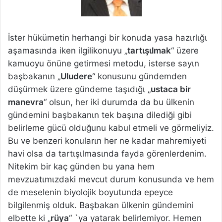
İster hükümetin herhangi bir konuda yasa hazιrlιğι
aşamasιnda iken ilgilikonuyu „
tartιşιlmak
“ üzere
kamuoyu önüne getirmesi metodu, isterse sayιn
başbakanιn „
Uludere
“ konusunu gündemden
düşürmek üzere gündeme taşιdιğι „
ustaca bir
manevra
“ olsun, her iki durumda da bu ülkenin
gündemini başbakanιn tek başιna dilediği gibi
belirleme gücü olduğunu kabul etmeli ve görmeliyiz.
Bu ve benzeri konularιn her ne kadar mahremiyeti
havi olsa da tartιşιlmasιnda fayda görenlerdenim.
Nitekim bir kaç günden bu yana hem
mevzuatιmιzdaki mevcut durum konusunda ve hem
de meselenin biyolojik boyutunda epeyce
bilgilenmiş olduk. Başbakan ülkenin gündemini
elbette ki „
rüya
“ `ya yatarak belirlemiyor. Hemen