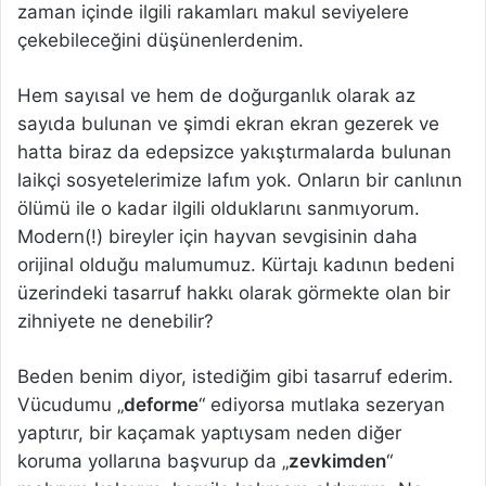
zaman içinde ilgili rakamlarι makul seviyelere
çekebileceğini düşünenlerdenim.
Hem sayιsal ve hem de doğurganlιk olarak az
sayιda bulunan ve şimdi ekran ekran gezerek ve
hatta biraz da edepsizce yakιştιrmalarda bulunan
laikçi sosyetelerimize lafιm yok. Onlarιn bir canlιnιn
ölümü ile o kadar ilgili olduklarιnι sanmιyorum.
Modern(!) bireyler için hayvan sevgisinin daha
orijinal olduğu malumumuz. Kürtajι kadιnιn bedeni
üzerindeki tasarruf hakkι olarak görmekte olan bir
zihniyete ne denebilir?
Beden benim diyor, istediğim gibi tasarruf ederim.
Vücudumu „
deforme
“ ediyorsa mutlaka sezeryan
yaptιrιr, bir kaçamak yaptιysam neden diğer
koruma yollarιna başvurup da „
zevkimden
“