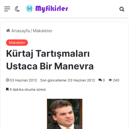
Menü
Dış
A
görünümü
y
değiştir
...
Anasayfa
/
Makaleler
Makaleler
Kürtaj Tartışmaları
Ustaca Bir Manevra
03 Haziran 2012
Son güncelleme: 03 Haziran 2012
0
240
4 dakika okuma süresi