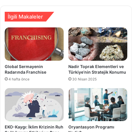
İlgili Makaleler
Global Sermayenin
Nadir Toprak Elementleri ve
Radarında Franchise
Türkiye’nin Stratejik Konumu
4 hafta önce
30 Nisan 2025
EKO-Kaygı: İklim Krizinin Ruh
Oryantasyon Programı