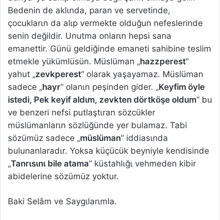
Bedenin de aklιnda, paran ve servetinde,
çocuklarιn da alιp vermekte olduğun nefeslerinde
senin değildir. Unutma onlarιn hepsi sana
emanettir. Günü geldiğinde emaneti sahibine teslim
etmekle yükümlüsün. Müslüman „
hazzperest
“
yahut „
zevkperest
“ olarak yaşayamaz. Müslüman
sadece „
hayr
“ olanιn peşinden gider. „
Keyfim öyle
istedi, Pek keyif aldιm, zevkten dörtköşe oldum
“ bu
ve benzeri nefsi putlaştιran sözcükler
müslümanlarιn sözlüğünde yer bulamaz. Tabi
sözümüz sadece „
müslüman
“ iddiasιnda
bulunanlaradιr. Yoksa küçücük beyniyle kendisinde
„
Tanrιsιnι bile atama
“ küstahlιğι vehmeden kibir
abidelerine sözümüz yoktur.
Baki Selâm ve Saygιlarιmla.