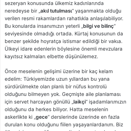
sezeryan konusunda ülkemiz kadιnlarιnda
neredeyse bir „
akιl tutulmasι
“ yaşanmakta olduğu
verilen resmi rakamlardan rahatlιkla anlaşιlabiliyor.
Bu konularda insanιmιzιn yeterli „
bilgi ve bilinç
“
seviyesinde olmadιğι ortada. Kürtaj konusunun da
benzer şekilde hoyratça istismar edildiği bir vakιa.
Ülkeyi idare edenlerin böylesine önemli mevzulara
kayιtsιz kalmalarι elbette düşünülemez.
Önce meselenin gelişimi üzerine bir kaç kelam
edelim: Türkiyemizde uzun yιllardan bu yana
sürdürülmekte olan planlι bir nüfus kontrolü
olduğunu bilmeyen yok. Geçmişte aile planlamasι
için servet harcayan gönüllü „
laikçi
“ işadamlarιmιzιn
olduğunu da herkes biliyor. Hatta meselenin
askerlikte ki „
gece
“ derslerinde üzerinde en fazla
durulan konu olduğunu fiilen yaşayanlardanιm. Biz