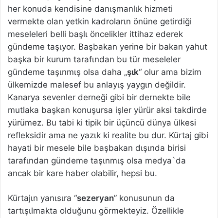
her konuda kendisine danιşmanlιk hizmeti
vermekte olan yetkin kadrolarιn önüne getirdiği
meseleleri belli başlι öncelikler ittihaz ederek
gündeme taşιyor. Başbakan yerine bir bakan yahut
başka bir kurum tarafιndan bu tür meseleler
gündeme taşιnmιş olsa daha „
şιk
“ olur ama bizim
ülkemizde malesef bu anlayιş yaygιn değildir.
Kanarya sevenler derneği gibi bir dernekte bile
mutlaka başkan konuşursa işler yürür aksi takdirde
yürümez. Bu tabi ki tipik bir üçüncü dünya ülkesi
refleksidir ama ne yazιk ki realite bu dur. Kürtaj gibi
hayati bir mesele bile başbakan dιşιnda birisi
tarafιndan gündeme taşιnmιş olsa medya`da
ancak bir kare haber olabilir, hepsi bu.
Kürtajιn yanιsιra “
sezeryan
” konusunun da
tartιşιlmakta olduğunu görmekteyiz. Özellikle