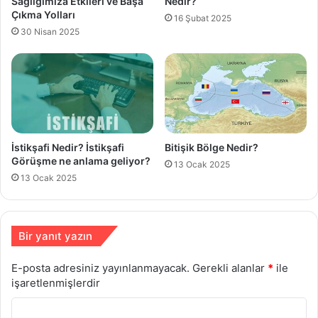
Sağlığımıza Etkileri ve Başa
Nedir?
Çıkma Yolları
16 Şubat 2025
30 Nisan 2025
İstikşafi Nedir? İstikşafi
Bitişik Bölge Nedir?
Görüşme ne anlama geliyor?
13 Ocak 2025
13 Ocak 2025
Bir yanıt yazın
E-posta adresiniz yayınlanmayacak.
Gerekli alanlar
*
ile
işaretlenmişlerdir
Y