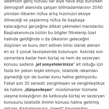
ülkemizin genç nüfusu var diye hava atιp dururken
demografi alanιnda çalιşan bilimadamlarιnιn 2040
yιlιndan itibaren nüfus artιş hιzιmιzιn eksiye
döneceği ve yaşlanmιş nüfus ile başbaşa
kalacağιmιz gerçeğine dikkat çekmeleri manidardιr.
Başbakanιmιza bütün bu bilgiler filtrelenip özet
halinde geldiğinde o da ülkesinin geleceğini
düşünen ve bunu dert edinen birisi olarak alenen
en az 3 çocuk tavsiyesinde bulunuyor. Aslιnda son
zamanlara kadar hem kürtaj ve hem de sezeryan
konusu sadece „
jet sosyetelerimize
“ ait olduğu için
fazla bir yekün teşkil etmiyor, istatistik rakamlarι
şişmediği için de bunlar konu haline gelmiyordu.
Fakat son 20 senedir zenginleşen ve zenginleştikçe
de habire „
dünyevileşen
“ müslümanlar hizmete
ulaşma kolaylιğιnιn da katkιsιyla kürtaj ve sezeryan
konusunu istatistik ilminin konusu haline getirmiş
oldular. Kadιnlarιmιzιn „özenti“ hayranlιğιnι