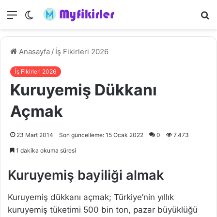
Menü
Dış
A
görünümü
y
değiştir
...
Anasayfa
/
İş Fikirleri 2026
İş Fikirleri 2026
Kuruyemiş Dükkanı
Açmak
23 Mart 2014
Son güncelleme: 15 Ocak 2022
0
7.473
1 dakika okuma süresi
Kuruyemiş bayiliği almak
Kuruyemiş dükkanı açmak; Türkiye’nin yıllık
kuruyemiş tüketimi 500 bin ton, pazar büyüklüğü