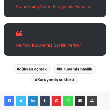
Franchising Veren Kuruyemiş Firmaları
Mumcu Kuruyemiş Bayilik Veriyor
dükkan açmak
kuruyemiş bayilik
Kuruyemiş sektörü
LinkedIn
Tumblr
Pinterest
WhatsApp
E-Posta ile paylaş
Yazdır