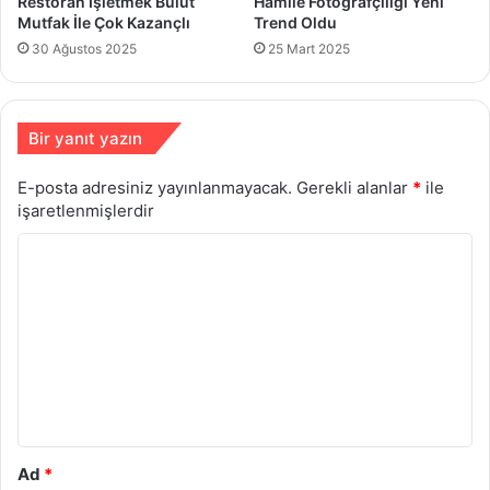
Restoran İşletmek Bulut
Hamile Fotoğrafçılığı Yeni
Mutfak İle Çok Kazançlı
Trend Oldu
30 Ağustos 2025
25 Mart 2025
Bir yanıt yazın
E-posta adresiniz yayınlanmayacak.
Gerekli alanlar
*
ile
işaretlenmişlerdir
Y
o
r
u
m
*
Ad
*