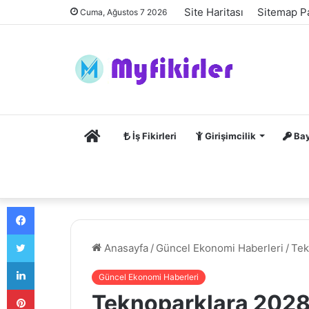
Site Haritası
Sitemap P
Cuma, Ağustos 7 2026
Anasayfa
İş Fikirleri
Girişimcilik
Bay
Facebook
Twitter
Anasayfa
/
Güncel Ekonomi Haberleri
/
Tek
LinkedIn
Güncel Ekonomi Haberleri
Pinterest
Teknoparklara 2028’