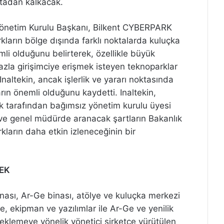
ortadan kalkacak.
 Yönetim Kurulu Başkanı, Bilkent CYBERPARK
ların bölge dışında farklı noktalarda kuluçka
li olduğunu belirterek, özellikle büyük
zla girişimciye erişmek isteyen teknoparklar
 Inaltekin, ancak işlerlik ve yararı noktasında
rın önemli olduğunu kaydetti. Inaltekin,
ık tarafından bağımsız yönetim kurulu üyesi
i ve genel müdürde aranacak şartların Bakanlık
kların daha etkin izleneceğinin bir
TEK
inası, Ar-Ge binası, atölye ve kuluçka merkezi
ne, ekipman ve yazılımlar ile Ar-Ge ve yenilik
esteklemeye yönelik yönetici şirketçe yürütülen