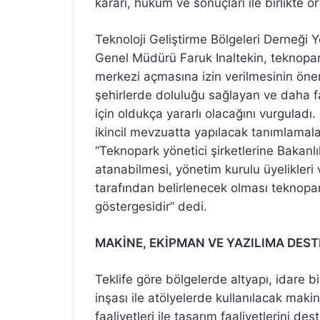
kararı, hüküm ve sonuçları ile birlikte 
Teknoloji Geliştirme Bölgeleri Derneği
Genel Müdürü Faruk Inaltekin, teknopark
merkezi açmasına izin verilmesinin önem
şehirlerde doluluğu sağlayan ve daha fa
için oldukça yararlı olacağını vurguladı.
ikincil mevzuatta yapılacak tanımlamala
“Teknopark yönetici şirketlerine Bakanl
atanabilmesi, yönetim kurulu üyelikler
tarafından belirlenecek olması teknopar
göstergesidir” dedi.
MAKİNE, EKİPMAN VE YAZILIMA DES
Teklife göre bölgelerde altyapı, idare b
inşası ile atölyelerde kullanılacak maki
faaliyetleri ile tasarım faaliyetlerini d