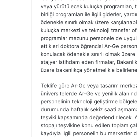
veya yürütülecek kuluçka programlan, tek
birliği programları ile ilgili giderler, 
ödenekle sınırlı olmak üzere karşılanab
kuluçka merkezi ve teknoloji transfer o
programlar mezunu personele de uygula
ettikleri doktora öğrencisi Ar-Ge persone
konulacak ödenekle sınırlı olmak üzere
stajyer istihdam eden firmalar, Bakanlı
üzere bakanlıkça yönetmelikle belirlen
Teklife göre Ar-Ge veya tasarım merke
üniversitelerde Ar-Ge ve yenilik alanı
personelinin teknoloji geliştirme bölge
durumunda haftalık sekiz saati aşmamak ş
teşviki kapsamında değerlendirilecek. A
stopajı teşvikine konu edilen toplam ç
kaydıyla ilgili personelin bu merkezler dı