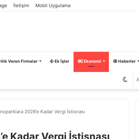
age
İletişim
Mobil Uygulama
ilik Veren Firmalar
Ek İşler
Ekonomi
Haberler
Dış
görü
noparklara 2028’e Kadar Vergi İstisnası
değiş
e Kadar Vergi İstisnası