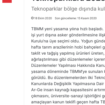
Teknoparklar bölge dışında ku
18 Ekim 2020
Son güncelleme: 15 Kasım 2020
TBMM yeni yasama yılına hızlı başladı.
işi yurt dışına asker gönderilmesine iliş
Kurulu’na üye seçimi oldu. Yoğun günd
hafta tarım arazilerinin hobi bahçeleri
taklit ve tağşiş yapılmış ürünleri üreten
ağırlaştırılması gibi düzenlemeler içer
Düzenlemeler Yapılması Hakkında Kanun
yasama döneminde TBMM’ye sunulan kanu
görüldü. Bu düzenlemelerden ilki Teknol
Kanunlarda Değişiklik Yapılmasına Dair 
Ar-Ge insan kaynağı kapasitesini artırmay
çıkmasını, üniversite-sanayi işbirliğini g
amaçlayan kanun teklifi geçen hafta TB