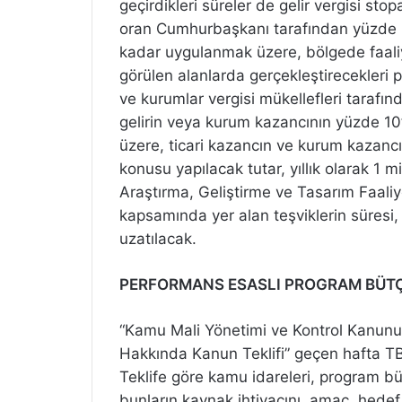
geçirdikleri süreler de gelir vergisi sto
oran Cumhurbaşkanı tarafından yüzde 50
kadar uygulanmak üzere, bölgede faali
görülen alanlarda gerçekleştirecekleri 
ve kurumlar vergisi mükellefleri tarafı
gelirin veya kurum kazancının yüzde 1
üzere, ticari kazancın ve kurum kazancı
konusu yapılacak tutar, yıllık olarak 1 
Araştırma, Geliştirme ve Tasarım Faali
kapsamında yer alan teşviklerin süresi,
uzatılacak.
PERFORMANS ESASLI PROGRAM BÜT
“Kamu Mali Yönetimi ve Kontrol Kanunu 
Hakkında Kanun Teklifi” geçen hafta T
Teklife göre kamu idareleri, program büt
bunların kaynak ihtiyacını, amaç, hedef