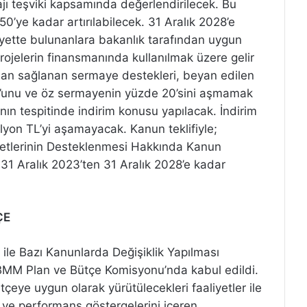
pajı teşviki kapsamında değerlendirilecek. Bu
’ye kadar artırılabilecek. 31 Aralık 2028’e
yette bulunanlara bakanlık tarafından uygun
projelerin finansmanında kullanılmak üzere gelir
ndan sağlanan sermaye destekleri, beyan edilen
0’unu ve öz sermayenin yüzde 20’sini aşmamak
nın tespitinde indirim konusu yapılacak. İndirim
milyon TL’yi aşamayacak. Kanun teklifiyle;
yetlerinin Desteklenmesi Hakkında Kanun
 31 Aralık 2023’ten 31 Aralık 2028’e kadar
ÇE
ile Bazı Kanunlarda Değişiklik Yapılması
BMM Plan ve Bütçe Komisyonu’nda kabul edildi.
çeye uygun olarak yürütülecekleri faaliyetler ile
 ve performans göstergelerini içeren