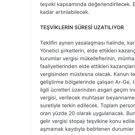
teşviki kapsamında değerlendirilecek.
kadar artırılabilecek.
TEŞVİKLERİN SÜRESİ UZATILIYOR
Teklifin aynen yasalaşması halinde, kan
Yönetici şirketlerin, elde ettikleri kazan
kurumlar vergisi mükelleflerinin, münha
faaliyetlerinden elde ettikleri kazançlar
vergisinden müstesna olacak. Kanun tekl
geliştirme bölgelerinde çalışan Ar-Ge, t
ilgili ücretleri üzerinden asgari geçim 
vergisi, verilecek muhtasar beyanname
suretiyle terkin edilecek. Toplam person
oran yüzde 20 olarak uygulanacak. Buna
gelir vergisi stopajı teşvikine konu edi
aşmamak kaydıyla belirlenen durumlar ha