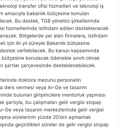
noloji transfer ofisi hizmetleri ve teknoloji iş
yardım amacıyla bakanlık bütçesine konulan
ilecek. Bu destek, TGB yönetici şirketlerinde
fisi hizmetlerinde istihdam edilen desteklenecek
nacak. Bölgelerde yer alan firmalara, istihdam
li için iki yıl süreyle Bakanlık bütçesine
 destek verilebilecek. Bu kanun kapsamında
k bütçesine konulacak ödenekle sınırlı olmak
en şartlar çerçevesinde desteklenebilecek.
zlerinde doktora mezunu personelin
nda ders vermesi veya Ar-Ge ve tasarım
lerinde bulunan girişimcilere mentorluk yapması
artıyla, bu çalışmaları gelir vergisi stopajı
r-Ge veya tasarım merkezlerinde gelir vergisi
alışma sürelerinin yüzde 20’sini aşmamak
şında geçirdikleri süreler de gelir vergisi stopajı