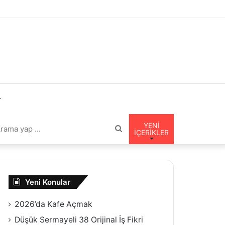
YENI
Arama
İÇERIKLER
nümü
yap
Yeni Konular
tir
...
2026’da Kafe Açmak
Düşük Sermayeli 38 Orijinal İş Fikri