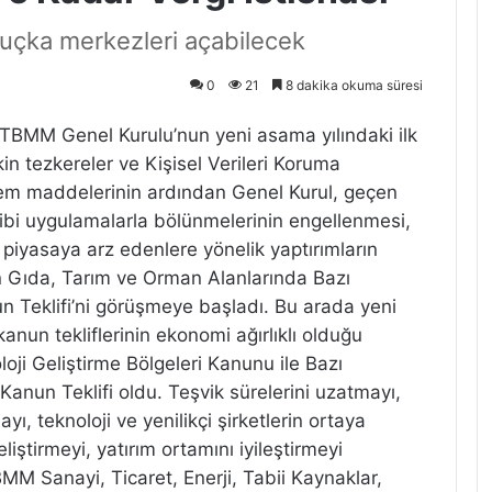
luçka merkezleri açabilecek
0
21
8 dakika okuma süresi
 TBMM Genel Kurulu’nun yeni asama yılındaki ilk
kin tezkereler ve Kişisel Verileri Koruma
em maddelerinin ardından Genel Kurul, geçen
 gibi uygulamalarla bölünmelerinin engellenmesi,
, piyasaya arz edenlere yönelik yaptırımların
en Gıda, Tarım ve Orman Alanlarında Bazı
 Teklifi’ni görüşmeye başladı. Bu arada yeni
n tekliflerinin ekonomi ağırlıklı olduğu
oji Geliştirme Bölgeleri Kanunu ile Bazı
Kanun Teklifi oldu. Teşvik sürelerini uzatmayı,
ı, teknoloji ve yenilikçi şirketlerin ortaya
eliştirmeyi, yatırım ortamını iyileştirmeyi
MM Sanayi, Ticaret, Enerji, Tabii Kaynaklar,