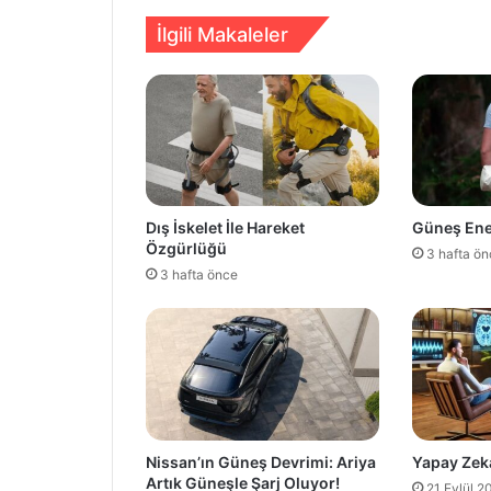
İlgili Makaleler
Dış İskelet İle Hareket
Güneş Ener
Özgürlüğü
3 hafta ö
3 hafta önce
Nissan’ın Güneş Devrimi: Ariya
Yapay Zeka
Artık Güneşle Şarj Oluyor!
21 Eylül 2