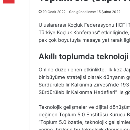
20 Ocak 2022
Son güncelleme: 15 Şubat 2022
Uluslararası Koçluk Federasyonu [ICF] T
Türkiye Koçluk Konferansı” etkinliğinde
pek çok boyutuyla masaya yatırarak ilgi
Akıllı toplumda teknoloji
Online düzenlenen etkinlikte, ilk kez Ja
bir büyüme stratejisi olarak dünyanın 
Sürdürülebilir Kalkınma Zirvesi’nde 193
Sürdürülebilir Kalkınma Hedefleri” ile göst
Teknolojik gelişmeler ve dijital dönüşü
değinen Toplum 5.0 Enstitüsü Kurucu Ba
“Toplum 5.0 özetle, teknolojik gelişimle
yerine, bizlerin bu teknolojik dönüşümü