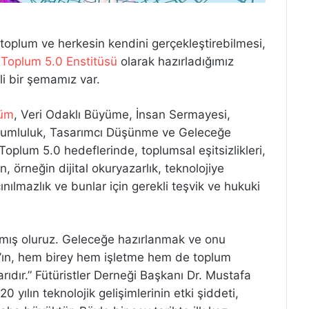
r toplum ve herkesin kendini gerçekleştirebilmesi,
.
Toplum 5.0 Enstitüsü
olarak hazırladığımız
i bir şemamız var.
şüm
, Veri Odaklı Büyüme, İnsan Sermayesi,
rumluluk, Tasarımcı Düşünme ve Geleceğe
Toplum 5.0 hedeflerinde, toplumsal eşitsizlikleri,
n, örneğin dijital okuryazarlık, teknolojiye
ınılmazlık ve bunlar için gerekli teşvik ve hukuki
rmış oluruz. Geleceğe hazırlanmak ve onu
.0’ın, hem birey hem işletme hem de toplum
rıdır.” Fütüristler Derneği Başkanı Dr. Mustafa
 yılın teknolojik gelişimlerinin etki şiddeti,