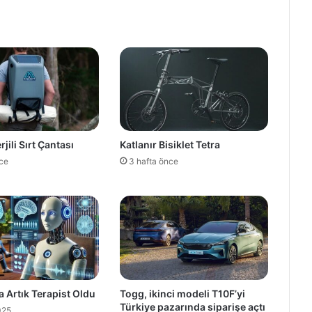
jili Sırt Çantası
Katlanır Bisiklet Tetra
nce
3 hafta önce
 Artık Terapist Oldu
Togg, ikinci modeli T10F’yi
Türkiye pazarında siparişe açtı
025