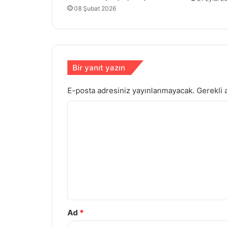
08 Şubat 2026
Bir yanıt yazın
E-posta adresiniz yayınlanmayacak.
Gerekli 
Y
o
r
u
m
*
Ad
*