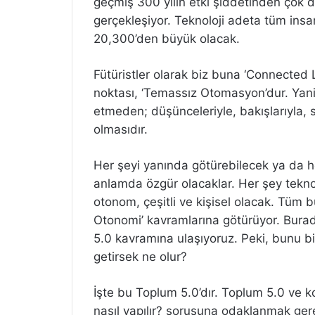
geçmiş 300 yılın etki şiddetinden çok da
gerçekleşiyor. Teknoloji adeta tüm ins
20,300’den büyük olacak.
Fütüristler olarak biz buna ‘Connected L
noktası, ‘Temassız Otomasyon’dur. Yani
etmeden; düşünceleriyle, bakışlarıyla, s
olmasıdır.
Her şeyi yanında götürebilecek ya da he
anlamda özgür olacaklar. Her şey teknoloj
otonom, çeşitli ve kişisel olacak. Tüm bu
Otonomi’ kavramlarına götürüyor. Burad
5.0 kavramına ulaşıyoruz. Peki, bunu bir
getirsek ne olur?
İşte bu Toplum 5.0’dır. Toplum 5.0 ve k
nasıl yapılır? sorusuna odaklanmak gere