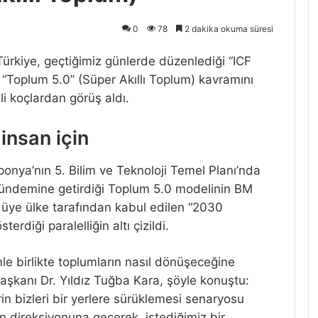
0
78
2 dakika okuma süresi
ürkiye, geçtiğimiz günlerde düzenlediği “ICF
, “Toplum 5.0” (Süper Akıllı Toplum) kavramını
li koçlardan görüş aldı.
 insan için
ponya’nın 5. Bilim ve Teknoloji Temel Planı’nda
gündemine getirdiği Toplum 5.0 modelinin BM
 üye ülke tarafından kabul edilen “2030
erdiği paralelliğin altı çizildi.
mle birlikte toplumların nasıl dönüşeceğine
şkanı Dr. Yıldız Tuğba Kara, şöyle konuştu:
rin bizleri bir yerlere sürüklemesi senaryosu
n direksiyonuna geçerek, istediğimiz bir