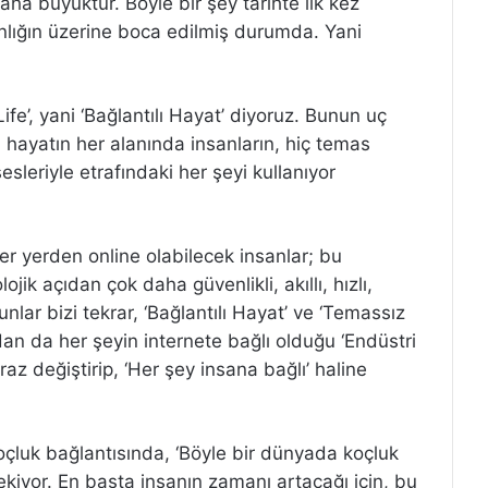
ha büyüktür. Böyle bir şey tarihte ilk kez
anlığın üzerine boca edilmiş durumda. Yani
ife’, yani ‘Bağlantılı Hayat’ diyoruz. Bunun uç
 hayatın her alanında insanların, hiç temas
esleriyle etrafındaki her şeyi kullanıyor
r yerden online olabilecek insanlar; bu
ik açıdan çok daha güvenlikli, akıllı, hızlı,
nlar bizi tekrar, ‘Bağlantılı Hayat’ ve ‘Temassız
an da her şeyin internete bağlı olduğu ‘Endüstri
az değiştirip, ‘Her şey insana bağlı’ haline
oçluk bağlantısında, ‘Böyle bir dünyada koçluk
kiyor. En başta insanın zamanı artacağı için, bu