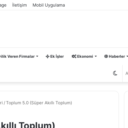
age
İletişim
Mobil Uygulama
ilik Veren Firmalar
Ek İşler
Ekonomi
Haberler
Dış
görü
ri
/
Toplum 5.0 (Süper Akıllı Toplum)
değiş
kıllı Toplum)