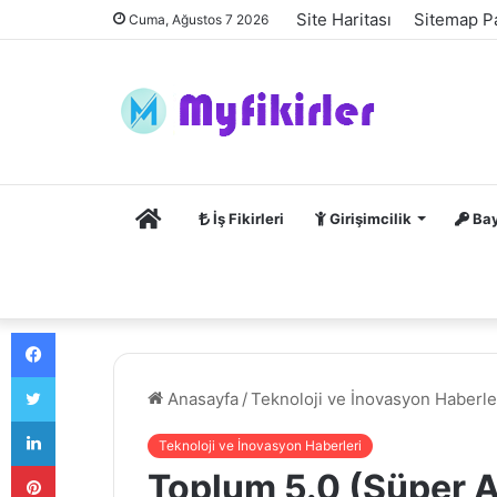
Site Haritası
Sitemap P
Cuma, Ağustos 7 2026
Anasayfa
İş Fikirleri
Girişimcilik
Bay
Facebook
Twitter
Anasayfa
/
Teknoloji ve İnovasyon Haberle
LinkedIn
Teknoloji ve İnovasyon Haberleri
Pinterest
Toplum 5.0 (Süper A