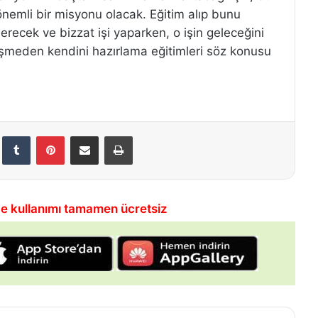
emli bir misyonu olacak. Eğitim alıp bunu
recek ve bizzat işi yaparken, o işin geleceğini
üşmeden kendini hazırlama eğitimleri söz konusu
LinkedIn
Tumblr
Pinterest
E-Posta ile paylaş
Yazdır
e kullanımı tamamen ücretsiz