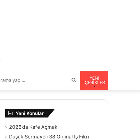
YENI
Arama
İÇERIKLER
nümü
yap
Yeni Konular
tir
...
2026’da Kafe Açmak
Düşük Sermayeli 38 Orijinal İş Fikri