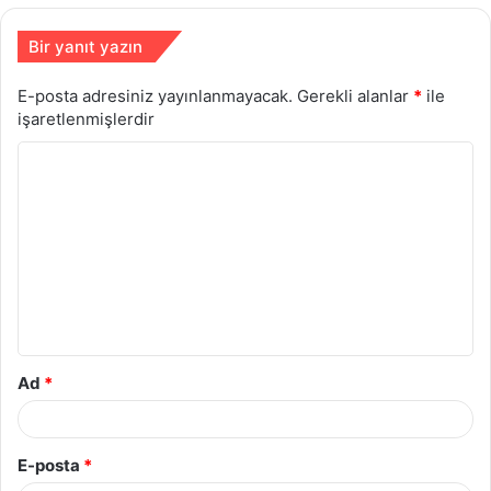
Bir yanıt yazın
E-posta adresiniz yayınlanmayacak.
Gerekli alanlar
*
ile
işaretlenmişlerdir
Y
o
r
u
m
*
Ad
*
E-posta
*