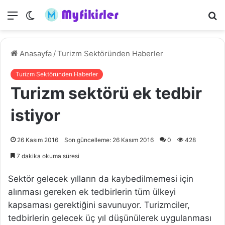
Menü
Dış
A
görünümü
y
değiştir
...
Anasayfa
/
Turizm Sektöründen Haberler
Turizm Sektöründen Haberler
Turizm sektörü ek tedbir
istiyor
26 Kasım 2016
Son güncelleme: 26 Kasım 2016
0
428
7 dakika okuma süresi
Sektör gelecek yılların da kaybedilmemesi için
alınması gereken ek tedbirlerin tüm ülkeyi
kapsaması gerektiğini savunuyor. Turizmciler,
tedbirlerin gelecek üç yıl düşünülerek uygulanması